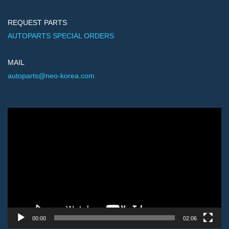
REQUEST PARTS
AUTOPARTS SPECIAL ORDERS
MAIL
autoparts@neo-korea.com
Video
Player
00:00
02:06