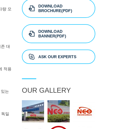
DOWNLOAD
차량 모
BROCHURE(PDF)
DOWNLOAD
BANNER(PDF)
기존 대
ASK OUR EXPERTS
차에 적용
OUR GALLERY
 있는
 독일