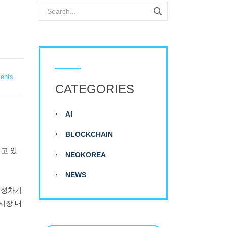
ents
CATEGORIES
AI
BLOCKCHAIN
고 있
NEOKOREA
NEWS
완성차기
시장 내