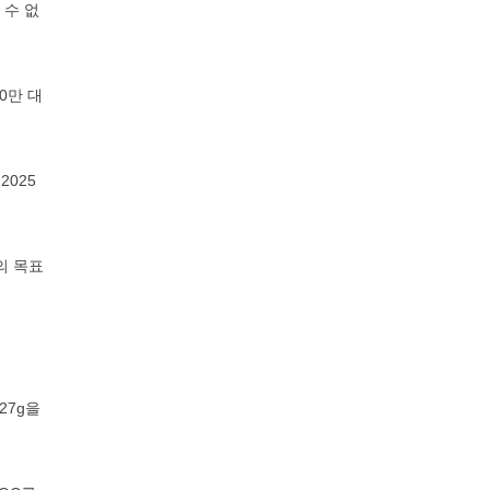
 수 없
0만 대
2025
의 목표
27g을