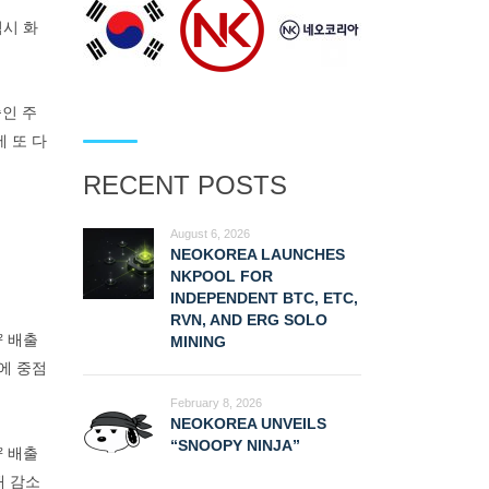
역시 화
중인 주
에 또 다
RECENT POSTS
August 6, 2026
NEOKOREA LAUNCHES
NKPOOL FOR
INDEPENDENT BTC, ETC,
RVN, AND ERG SOLO
² 배출
MINING
에 중점
February 8, 2026
NEOKOREA UNVEILS
“SNOOPY NINJA”
² 배출
매 감소