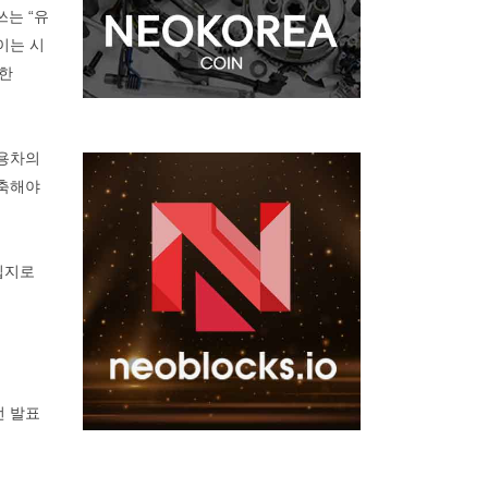
쓰는 “유
이는 시
 한
승용차의
감축해야
 입지로
번 발표