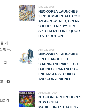
May 21, 2025
NEOKOREA LAUNCHES
‘ERP.SUMMERHALL.CO.KR,’
AN AI-POWERED, OPEN-
SOURCE ERP SYSTEM
SPECIALIZED IN LIQUOR
DISTRIBUTION
를 가
고 있음.
April 13, 2025
NEOKOREA LAUNCHES
FREE LARGE FILE
바 있
SHARING SERVICE FOR
BUSINESS PARTNERS –
ENHANCED SECURITY
AND CONVENIENCE
 IHS
August 25, 2024
NEOKOREA INTRODUCES
으로 예
NEW DIGITAL
MARKETING STRATEGY