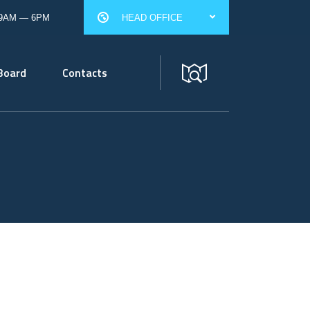
 9AM — 6PM
HEAD OFFICE
Board
Contacts