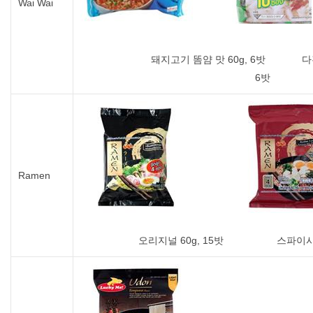
Wai Wai
돼지고기 똠얌 맛 60g, 6밧 다진 돼지고
6밧
Ramen
오리지널 60g, 15밧 스파이시 미소