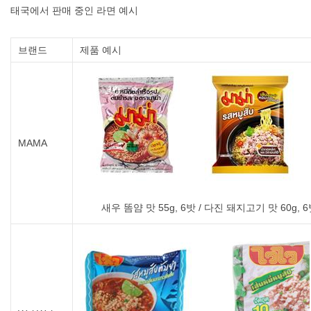
태국에서 판매 중인 라면 예시
브랜드
제품 예시
MAMA
새우 똠얌 맛 55g, 6밧 / 다진 돼지고기 맛 60g, 6밧