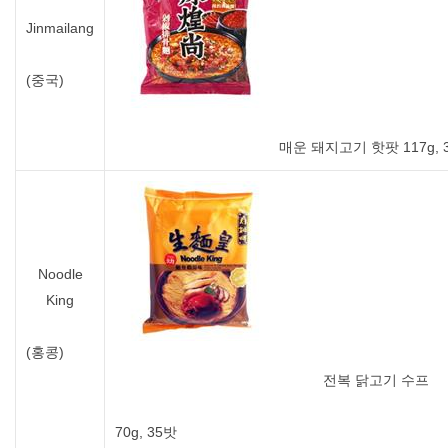
Jinmailang
(중국)
매운 돼지고기 핫팟 117g, 
Noodle
King
(홍콩)
전복 닭고기 수프
70g, 35밧